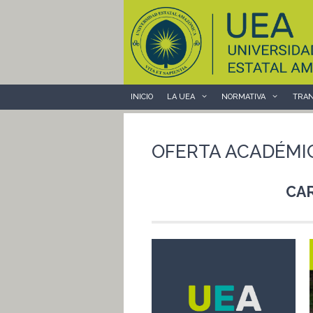
Saltar
al
contenido
INICIO
LA UEA
NORMATIVA
TRAN
OFERTA ACADÉMIC
CA