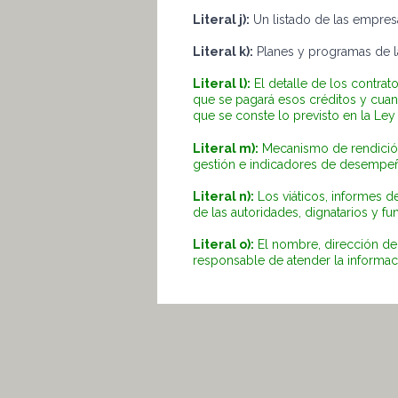
Literal j):
Un listado de las empres
Literal k):
Planes y programas de la
Literal l):
El detalle de los contrat
que se pagará esos créditos y cuan
que se conste lo previsto en la Ley
Literal m):
Mecanismo de rendición
gestión e indicadores de desempe
Literal n):
Los viáticos, informes de
de las autoridades, dignatarios y fu
Literal o):
El nombre, dirección de l
responsable de atender la informaci