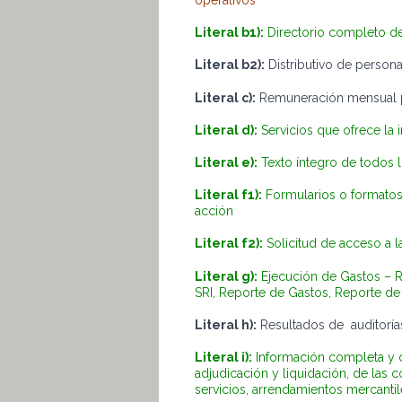
operativos
Literal b1):
Directorio completo de 
Literal b2):
Distributivo de persona
Literal c):
Remuneración mensual po
Literal d):
Servicios que ofrece la i
Literal e):
Texto íntegro de todos lo
Literal f1):
Formularios o formatos 
acción
Literal f2):
Solicitud de acceso a l
Literal g):
Ejecución de Gastos – 
SRI, Reporte de Gastos, Reporte de
Literal h):
Resultados de auditorías
Literal i):
Información completa y d
adjudicación y liquidación, de las 
servicios, arrendamientos mercantil