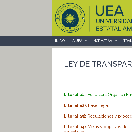
Saltar
al
contenido
INICIO
LA UEA
NORMATIVA
TRAN
LEY DE TRANSPAR
Literal a1):
Estructura Orgánica Fu
Literal a2):
Base Legal
Literal a3):
Regulaciones y procedim
Literal a4):
Metas y objetivos de l