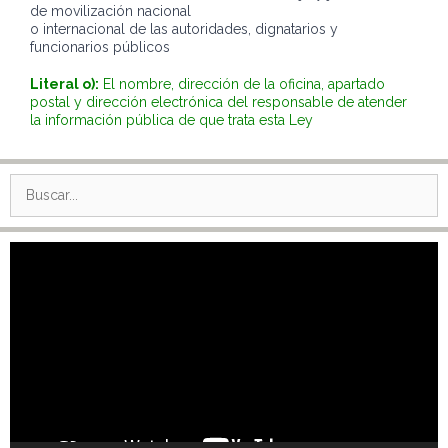
de movilización nacional
o internacional de las autoridades, dignatarios y
funcionarios públicos
Literal o):
El nombre, dirección de la oficina, apartado
postal y dirección electrónica del responsable de atender
la información pública de que trata esta Ley
Buscar:
Reproductor
de
vídeo