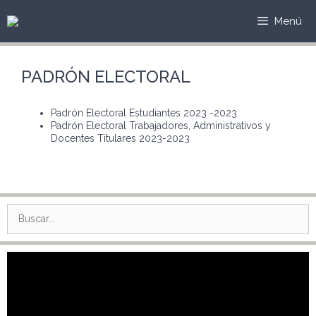
Saltar
al
Menú
contenido
PADRÓN ELECTORAL
Padrón Electoral Estudiantes 2023 -2023
Padrón Electoral Trabajadores, Administrativos y
Docentes Titulares 2023-2023
Buscar:
Reproductor
de
vídeo