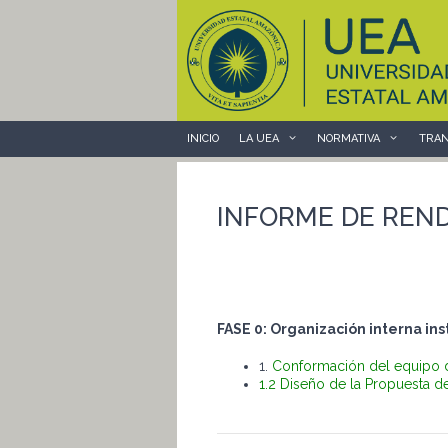
Saltar
al
contenido
INICIO
LA UEA
NORMATIVA
TRAN
INFORME DE REND
FASE 0: Organización interna ins
1.
Conformación del equipo d
1.2 Diseño de la Propuesta 