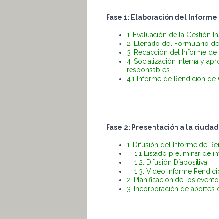
Fase 1: Elaboración del Inform
1. Evaluación de la Gestión In
2. Llenado del Formulario d
3. Redacción del Informe de
4. Socialización interna y a
responsables.
4.1
Informe de Rendición de 
Fase 2: Presentación a la ciuda
1. Difusión del Informe de Re
1.1 Listado preliminar de in
1.2.
Difusión Díapositiva
1.3. Video informe Rendic
2. Planificación de los evento
3. Incorporación de aportes 